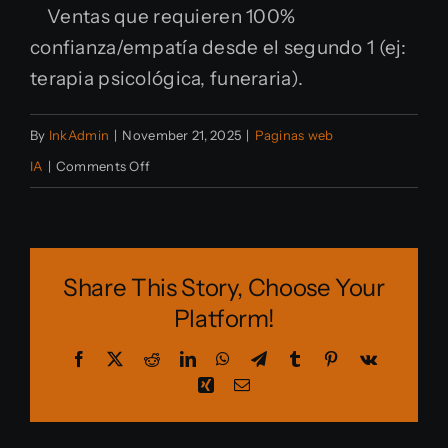
Ventas que requieren 100%
confianza/empatía desde el
segundo 1 (ej:
terapia psicológica, funeraria).
By
InkAdmin
|
November 21, 2025
|
Paginas web
on
IA
|
Comments Off
¿Funciona
en
mi
Share This Story, Choose Your
industria
Platform!
específica?
Facebook
X
Reddit
LinkedIn
WhatsApp
Telegram
Tumblr
Pinterest
Vk
Xing
Email