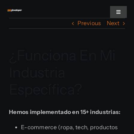
Skip
to
Toggle
Navigat
content
Previous
Next
Privacy Policy
¿Funciona En Mi
Terms Of Service
Industria
Press
Específica?
Hemos implementado en 15+ industrias:
E-commerce (ropa, tech, productos